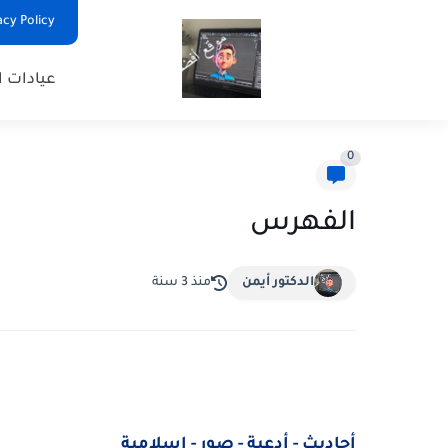
Privacy Policy - السياس
عيادات ا
0
الفهرس
الدكتور أيمن
منذ 3 سنة
أحاديث - أدعية - صور - إسلامية