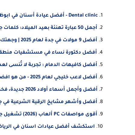
Dental clinic - أفضل عيادة أسنان في ابوظبي 2025 ?
أجمل 50 عبارة تهنئة بعيد الميلاد: كلمات جميلة لِتُضيء يوم عيد ميلاده !
أفضل 9 مولات في جدة لعام 2025 | وجهتك المثالية للتسوق والترفيه ؟
أفضل دكتورة نساء في مستشفيات منطقة 
أفضل كافيهات الدمام : تجربة لا تُنسى لع
أفضل لاعب خليجي لعام 2025 - من هو افضل لاعب كرة قدم في دول الخليج
أفضل وأجمل أسماء أولاد 2026 جديدة، فخمة، ومعانيها الكاملة
أفضل وأشهر مشايخ الرقية الشرعية في جدة
أقوى مواصفات PC ألعاب (2026) تشغيل جميع الألعاب
استكشف أفضل عيادات اسنان في الرياض: