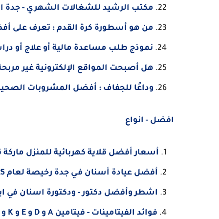
مكتب الرشيد للشغالات الشهري - جدة ابه
من هو أسطورة كرة القدم : تعرف على أفض
نموذج طلب مساعدة مالية أو علاج أو درا
هل أصبحت المواقع الإلكترونية غير مربحة بعد ظه
وداعًا للجفاف : أفضل المشروبات الصح
افضل - انواع
أسعار أفضل قلاية كهربائية للمنزل ماركة 
أفضل عيادة أسنان فـي جدة رخيصة لعام 2025
اشطر وأفضل دكتور - ودكتورة اسنان في ا
فوائد الفيتامينات - فيتامين A و D و E و K و C المغنيسيوم الحديد الزنك