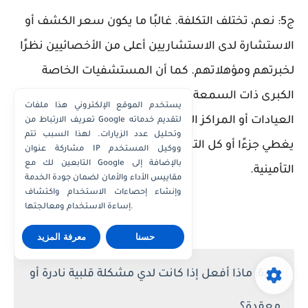
ج5: نعم، تختلف التكلفة. غالبًا ما يكون سعر الكشف أو
الاستشارة لدى الاستشاريين أعلى من الأخصائيين نظرًا
لخبرتهم ومؤهلاتهم. كما أن المستشفيات الخاصة
الكبرى ذات السمعة العالية قد تكون تكاليفها أعلى من
يستخدم الموقع الإلكتروني هذا ملفات
العيادات أو المراكز الأصغر. تذكر أن التأمين الصحي قد
تعريف الارتباط من Google لتقديم خدماته
وتحليل عدد الزيارات. لهذا السبب تتم
يغطي جزءًا أو كل التكاليف، لذا تحقق من سياستك
مشاركة عنوان IP ووكيل المستخدم
التابعين لك مع Google بالإضافة إلى
التأمينية.
مقاييس الأداء والأمان لضمان جودة الخدمة
وإنشاء إحصاءات الاستخدام واكتشاف
إساءة الاستخدام ومعالجتها.
حسنا
معرفة المزيد
س6: ماذا أفعل إذا كانت لدي مشكلة قلبية نادرة أو
معقدة؟