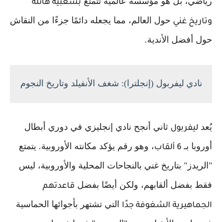
رياضي، بل هو مؤسسة عالمية تتمتع
بشعبية هائلة
حول العالم، مما يجعله دائمًا جزءًا من النقاش
وتاريخ غني
حول أفضل الأندية.
نادي ليفربول (إنجلترا): شغف الأنفيلد وتاريخ النجوم
يُعد
ثاني أنجح نادي إنجليزي في دوري أبطال
ليفربول
أوروبا بـ
، وهو رقم يؤكد مكانته الأوروبية. يتمتع
6 ألقاب
"الريدز" بتاريخ غني بالنجاحات المحلية والأوروبية، ليس
فقط بفضل ألقابهم، ولكن أيضًا بفضل
قاعدتهم
التي تشتهر بأجوائها الحماسية
الجماهيرية الشغوفة جدًا