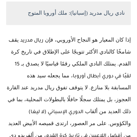
نادي ريال مدريد (إسبانيا): ملك أوروبا المتوج
إذا كان المعيار هو النجاح الأوروبي، فإن
يقف
ريال مدريد
شامخًا كالنادي الأكثر تتويجًا على الإطلاق في تاريخ كرة
القدم. يمتلك النادي الملكي رقمًا قياسيًا لا يصدق بـ
15
، مما يجعله سيد هذه
لقبًا في دوري أبطال أوروبا
المسابقة بلا منازع. لا يتوقف تفوق ريال مدريد عند القارة
العجوز، بل يمتلك سجلًا حافلًا بالبطولات المحلية، بما في
ذلك العديد من ألقاب
الدوري الإسباني (لا ليغا)
والكؤوس. على مر العصور، ارتدى قميصه الأبيض العديد
من
، من ألفريدو دي
أفضل اللاعبين في تاريخ كرة القدم