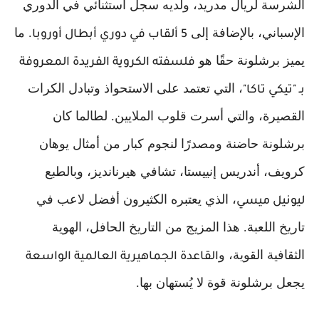
الشرسة لريال مدريد، ولديه سجل استثنائي في الدوري
الإسباني، بالإضافة إلى
. ما
5 ألقاب في دوري أبطال أوروبا
يميز برشلونة حقًا هو
فلسفته الكروية الفريدة المعروفة
، التي تعتمد على الاستحواذ وتبادل الكرات
بـ "تيكي تاكا"
القصيرة، والتي أسرت قلوب الملايين. لطالما كان
برشلونة حاضنة ومصدرًا لنجوم كبار من أمثال يوهان
كرويف، أندريس إنييستا، تشافي هيرنانديز، وبالطبع
، الذي يعتبره الكثيرون أفضل لاعب في
ليونيل ميسي
تاريخ اللعبة. هذا المزيج من التاريخ الحافل، الهوية
الثقافية القوية، و
القاعدة الجماهيرية العالمية الواسعة
يجعل برشلونة قوة لا يُستهان بها.