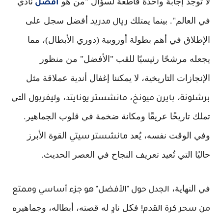
لا توجد إجابة واحدة قاطعة لسؤال "من هو
نادي
أفضل
في العالم". بينما يمتلك
أفضل سجل على
ريال مدريد
الإطلاق في أهم بطولة أوروبية (دوري الأبطال)، مما
يجعله مرشحًا رئيسيًا للقب "الأفضل" من منظور
الإنجازات التاريخية، لا يمكننا إغفال أندية عملاقة مثل
،
،
، و
التي
برشلونة
بايرن ميونخ
مانشستر يونايتد
ليفربول
تملك تاريخًا عريقًا ومكانة ضخمة في قلوب الجماهير.
وفي الوقت نفسه، يُعد
القوة الأبرز
مانشستر سيتي
حاليًا التي تُعيد تعريف النجاح في العصر الحديث.
في النهاية،
الجدل حول "الأفضل" هو جزء أساسي وممتع
فكل نادٍ له قصته، أبطاله، وجماهيره
من سحر كرة القدم!