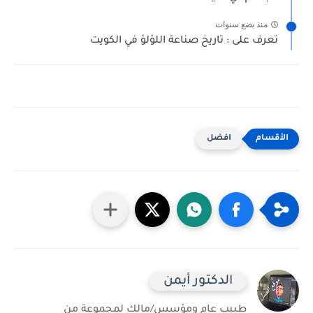
منذ بضع سنوات
تعرف على : تاريخ صناعة اللؤلؤ في الكويت
افضل
الدكتور أيمن
طبيب عام ومؤسس/مالك لمجموعة من