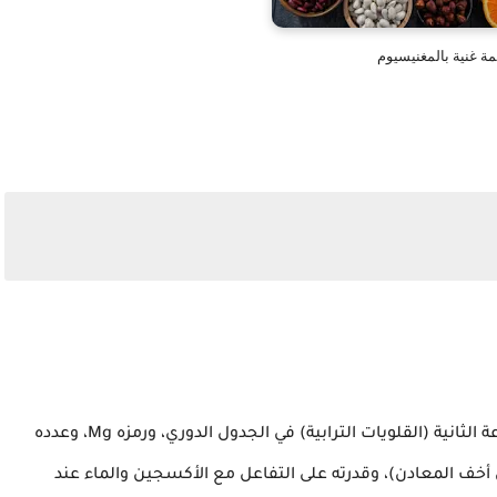
ة غنية بالمغنيسيوم
المغنيسيوم هو عنصر كيميائي فلزي ينتمي إلى المجموعة الثانية (القلويات الترابية) في الجدول الدوري، ورمزه Mg، وعدده
ة (من أخف المعادن)، وقدرته على التفاعل مع الأكسجين والماء عند