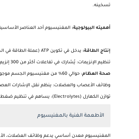
تسخينه.
أهميته البيولوجية:
المغنيسيوم أحد العناصر الأساسية لل
إنتاج الطاقة:
يدخل في تكوين ATP (عملة الطاقة في الخلايا).
تنظيم الإنزيمات: يُشارك في تفاعلات أكثر من 300 إنزيم (مثل إنزومات الهضم والتمثيل الغذائي).
صحة العظام
: حوالي 60% من مغنيسيوم الجسم موجود في العظام.
وظائف الأعصاب والعضلات: ينظم نقل الإشارات العصب
توازن الكهارل (Electrolytes): يساهم في تنظيم ضغط الدم ومستويات السكر.
الأطعمة الغنية بالمغنيسيوم
المغنيسيوم معدن أساسي يدعم وظائف العضلات، الأعصا