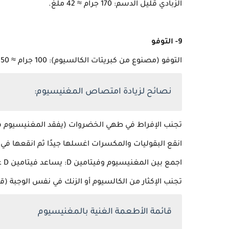
الزبادي قليل الدسم: 170 جرام ≈ 42 ملغ.
9- التوفو
التوفو (مصنوع من كبريتات الكالسيوم): 100 جرام ≈ 50 ملغ.
نصائح لزيادة امتصاص المغنيسيوم:
تجنب الإفراط في طهي الخضروات (يفقد المغنيسيوم في
انقع البقوليات والمكسرات اغسلها جيدًا ثم انقعها في الماء لمدة 6-8 ساعات على الأقل. صفّها و
اجمع بين المغنيسيوم وفيتامين D: يساعد فيتامين D على امتصاصه.
تجنب الإكثار من الكالسيوم أو الزنك في نفس الوجبة (
قائمة الأطعمة الغنية بالمغنيسيوم