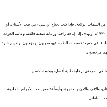
يد من السمات الرائعة، فإذا كنت تحتاج أي شيء في طب الأسنان، أو
مجالات أخرى ستجدها بالطبع لديهم، فهو جرى إنشائه في 1999م، ويهدف إلى إتاحة راحة، ورعاية صحية فائقة، وعالية الجودة،
طباء، في جميع تخصصات الطب، فهو مدربون، ومؤهلون، ولديهم خبرة
عهم مرخصون.
 يحظى المرضى برعاية طبية أفضل، وبجودة أحسن.
ن، والأنف والأذن والحنجرة، وأيضاً تخصص طب الأمراض الجلدية،
طب الباطني.