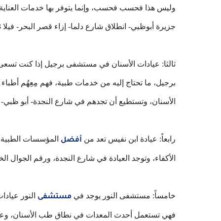
وليس هذا فحسب فحسب، وإنما يتوفر بها خدمات العناية 
جزيرة أبوظبي- انطلاق شارع دلما- إزاء قصر البحر- فيلا 103، أما عن رقم الجوال فهو 0097126650555.
ثالثا: عيادات الأسنان في مستشفى برجيل إذا كنت تسعى
برجيل، ما تحتاج إليه من خدمات طبية، فهم مِعِهُم أط
الأسنان، وتستطيع أن تجدهم في شارع النجدة- أبو ظبي- الأمارات ا
رابعاً: عيادة ابن نفيس تعد من
المؤسسات الطبية ال
أفضل
الأكفاء، وتوجد العيادة في شارع النجدة، ورقم الجوال الخاص بها 315
خامساً: مستشفى النور يوجد في
النور عيادات
مستشفى
فهي تستعمل أحدث المعدات في نطاق طب الأسنان، وعنوان