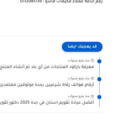
رقم خدمة عملاء مكيفات ماندو : 0112081739 .
قد يعجبك ايضا
منذ بضع سنوات
معرفة باركود المنتجات من أي بلد تم أنشاء المنتج 
منذ بضع سنوات
أرقام هواتف رقاة شرعيين بجدة موثوقين معتمدين (
منذ بضع سنوات
أفضل عيادة تقويم اسنان في جدة 2025 دكتور تقويم الاسنان...