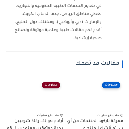
في تقديم الخدمات الطبية الحكومية والتجارية.
نغطي مناطق الرياض، جدة، الدمام، الكويت،
والإمارات (دبي وأبوظبي)، ومختلف دول الخليج.
أقدم لكم مقالات طبية وعلمية موثوقة ونصائح
صحية إرشادية.
مقالات قد تهمك
معلومات
معلومات
منذ بضع سنوات
منذ بضع سنوات
معرفة باركود المنتجات من أي
أرقام هواتف رقاة شرعيين
بلد تم أنشاء المنتج من...
بجدة موثوقين معتمدين ( رقم