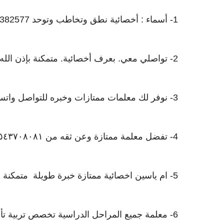
1- ‫أسماء : أخصائية نطق وتخاطب وتوحد 0539382577‬
2- ‫تواصلي معي. بعرف أخصائية. متمكنة بإذن الله ٠٥٠٦٢٥٨٥٦٢‬
3- نوفر لك معلمات ممتازات وخبره للتواصل واتس ٠٥٦٦٥٣١٤٥٠
4- ‫تفضل معلمة ممتازة وعن ثقه من ٠٥٤٣٧٠٨٠٨١‬
5- ام ياسين ‫اخصائية ممتازة خبرة طويلة متمكنة مجربة مرة 0542655393‬ .
6- معلمة جميع المراحل الدراسية تخصص تربية ت