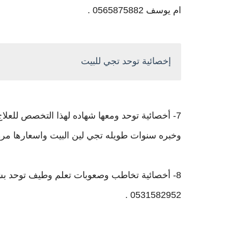
ام يوسف 0565875882 .
إخصائية توحد تجي للبيت
7- ‫أخصائية توحد ومعها شهاده لهذا التخصص للع
وخبره سنوات طويله تجي لين البيت واسعارها مره مناسبه‬
8- أخصائية تخاطب وصعوبات تعلم وطيف توحد بش
0531582952 .