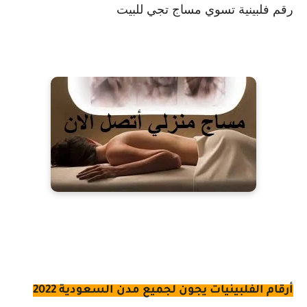
رقم فلبينية تسوي مساج تجي للبيت
أرقام الفلبينيات يجون لجميع مدن السعودية 2022