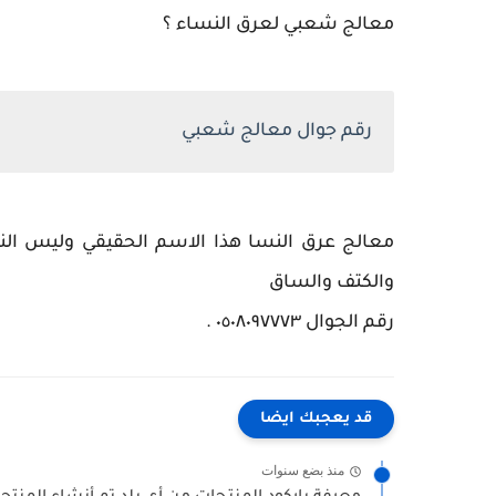
معالج شعبي لعرق النساء ؟
رقم جوال معالج شعبي
معالج عرق النسا هذا الاسم الحقيقي وليس النس
والكتف والساق
رقم الجوال ٠٥٠٨٠٩٧٧٧٣ .
قد يعجبك ايضا
منذ بضع سنوات