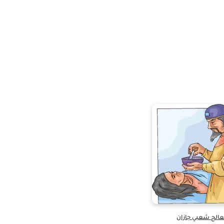
الج شعبي جازان