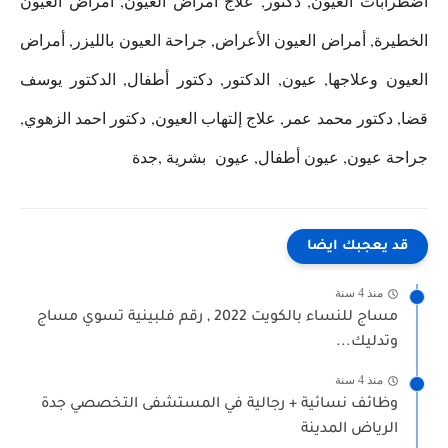
اضطرابات العيون, دكتور, علاج أمراض العيون, امراض العيون
الخطيرة, أمراض العيون الأعراض, جراحة العيون بالليزر, أمراض
العيون وعلاجها, عيون, الدكتور, دكتور أطفال, الدكتور يوسف
قضا, دكتور محمد عمر, علاج إلتهاب العيون, دكتور احمد الزهوي,
جراحة عيون, عيون أطفال, عيون بشرية ,جدة
قد يعجبك ايضا
منذ 4 سنة
مساج للنساء بالكويت 2022 , رقم فلبينية تسوي مساج
وتدليك...
منذ 4 سنة
وظائف نسائية + رجالية في المستشفى التخصصي جدة
الرياض المدينة