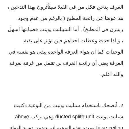
الغرف يدخن فكل من في الفيلا سيتأثرون بهذا التدخين ،
هذ عوضا عن رائحة المطبخ ( بالرغم من عدم وجود
ريتيرن في المطبخ) , أما السبيلنت يوينت فصيانتها اسهل
، و اذا حدث وعطلت احداهم فلن تؤثر على بقية
الوحدات كما ان هواء الغرفة الواحدة يبقى هو نفسه في
الغرفة يعني أن رائحة الغرف لن تنتقل من غرفة لغرفة
والله اعلم.
2. أنصحك باستخدام سبليت يونيت من النوعية دكتيت
سبليت يونيت ducted splite unit وهي تركب above
false ceiling وميزة هذه النوعية انو بتضمن توزع الهواء