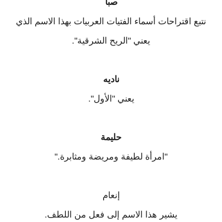
صبا
نتبع اقتراحات أسماء الفتيات العربيات بهذا الاسم الذي
يعني "الريح الشرقية".
ناديه
يعني "الأول".
حليمة
"امرأة لطيفة ومريضة ومثابرة."
إنعام
يشير هذا الاسم إلى فعل من اللطف.