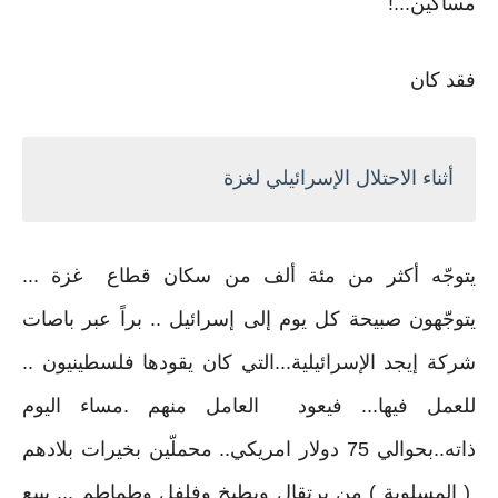
مساكين...!
فقد كان
أثناء الاحتلال الإسرائيلي لغزة
يتوجّه أكثر من مئة ألف من سكان قطاع غزة ...
يتوجّهون صبيحة كل يوم إلى إسرائيل .. براً عبر باصات
شركة إيجد الإسرائيلية...التي كان يقودها فلسطينيون ..
للعمل فيها... فيعود العامل منهم .مساء اليوم
ذاته..بحوالي 75 دولار امريكي.. محملّين بخيرات بلادهم
( المسلوبة ) من برتقال وبطيخ وفلفل وطماطم ... يبيع