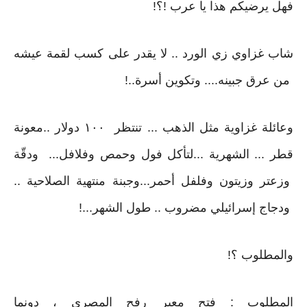
فهل يرضيكم هذا يا عرب !؟!
شاب غزاوي زي الورد .. لا يقدر على كسب لقمة عيشه
من عرق جبينه.... وتكوين أسرة..!
وعائلة غزاوية مثل الذهب ... تنتظر ١٠٠ دولار ..معونة
قطر ... الشهرية ...لتأكل فول وحمص وفلافل... ودقّة
وزعتر وزيتون وفلفل أحمر...وجبنة منتهية الصلاحية ..
ودجاج إسرائيلي مضروب .. طول الشهر...!
والمطلوب ؟!
المطلوب : فتح معبر رفح المصري ، دونما