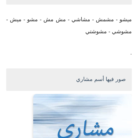
ميشو - مشمش - مشاشي - مش مش - مشو - ميش -
مشوشي - مشوشتي
.
صور فيها أسم مشاري