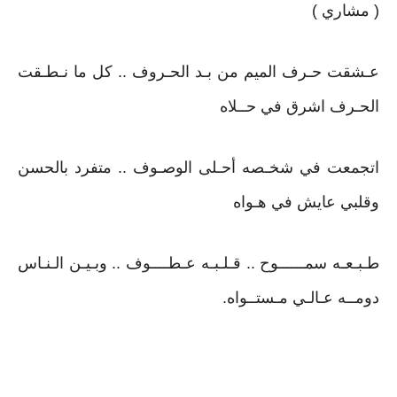
( مشاري )
عـشقت حـرف الميم من بـد الحـروف .. كل ما نـطـقت
الحـرف اشرق في حــلاه
اتجمعت في شخـصه أحـلى الوصـوف .. متفرد بالحسن
وقلبي عايش في هـواه
طـبـعـه سمــــــوح .. قـلـبـه عـطــــوف .. وبـيـن الـنـاس
دومــه عـالـي مـستــواه.