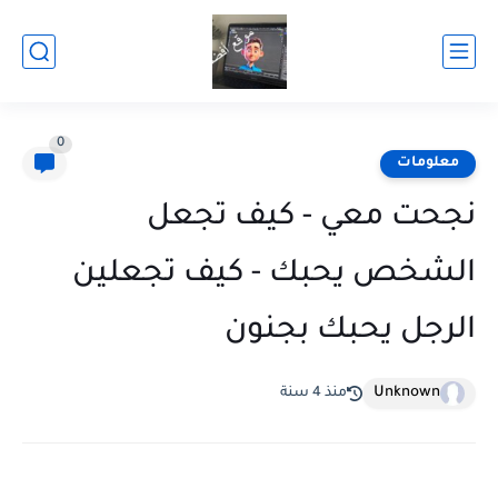
0
معلومات
نجحت معي - كيف تجعل
الشخص يحبك - كيف تجعلين
الرجل يحبك بجنون
Unknown
منذ 4 سنة