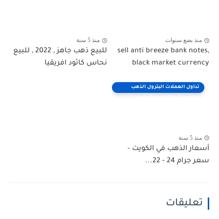
فوركس تجارة بيع وشراء
فوركس تجارة بيع وشراء
منذ بضع سنوات
منذ 5 سنة
sell anti breeze bank notes,
للبيع ذهب جاهز , 2022 , للبيع
black market currency
نحاس كاثود افريقيا
تداول العملات البترول الذهب
فوركس تجارة بيع وشراء
منذ 5 سنة
أسعار الذهب في الكويت -
سعر جرام 24 - 22...
تعليقات