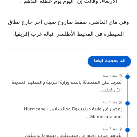
الأربعاء، وقالت إن “اليوم يوم عطلة عندهم”.
وفي ماي الماضي، سقط صاروخ صيني آخر خارج نطاق
السيطرة في المحيط الأطلسي قبالة غرب إفريقيا.
قد يعجبك ايضا
منذ 6 سنة
تعرف على المتحدثة باسم وزارة التربية والتعليم الجديدة
التي عُينت...
منذ 6 سنة
إعصار في ولاية مينيسوتا وكانساس - Hurricane
Minnesota and...
منذ 7 سنة
شاهد ضرب دكتور في مستشفى بسوريا بدمشق