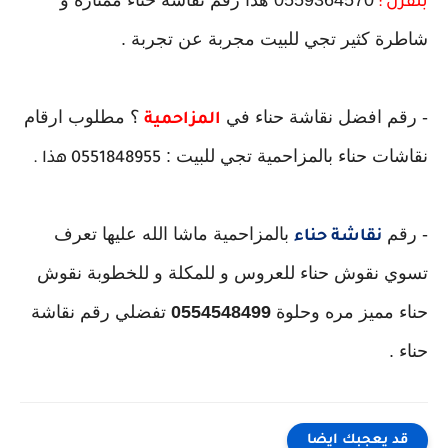
0559364570 هذا رقم نقاشة حناء ممتازة و
بلقرن :
شاطرة كثير تجي للبيت مجربة عن تجربة .
- رقم افضل نقاشة حناء في
؟ مطلوب ارقام
المزاحمية
نقاشات حناء بالمزاحمية تجي للبيت :
0551848955 هذا .
- رقم
بالمزاحمية ماشا الله عليها تعرف
نقاشة حناء
تسوي نقوش حناء للعروس و للمكلة و للخطوبة نقوش
حناء مميز مره وحلوة
0554548499
تفضلي رقم نقاشة
حناء .
قد يعجبك ايضا