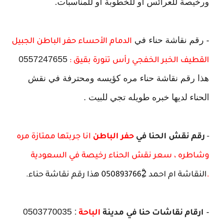
ورخيصة للعرائس او للخطوبة او للمناسبات.
- رقم نقاشة حناء في
الدمام الأحساء حفر الباطن الجبيل
0557247655
القطيف الخبر الخفجي رأس تنورة بقيق :
هذا رقم نقاشة حناء مره كؤيسه ومحترفة في نقش
الحناء لديها خبره طويله تجي للبيت .
-
رقم نقش الحنا في
حفر
الباطن
انا جربتها ممتازة مره
وشاطره ، سعر نقش الحناء رخيصة في السعودية
.
النقاشة ام احمد 0508937662ِْ هذا رقم نقاشة حناء.
: 0503770035
-
ارقام نقاشات حنا في مدينة
الباحة