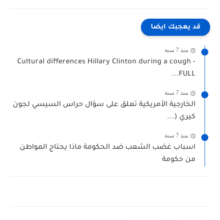
قد يعجبك ايضا
منذ 7 سنة
Cultural differences Hillary Clinton during a cough -
FULL...
منذ 7 سنة
الخارجية الأمريكية تعلق على سؤال حراس السيسي لجون
كيري (...
منذ 7 سنة
اسباب غضب الشعب ضد الحكومة ماذا يحتاج المواطن
من حكومة