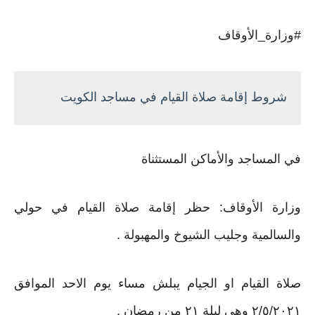
‏⁧‫#وزارة_الأوقاف‬⁩
شروط إقامة صلاة القيام في مساجد الكويت
‏في المساجد والأماكن المستثناة
‫وزارة الأوقاف: حظر إقامة صلاة القيام في حولي
والسالمية وجليب الشيوخ والمهبولة‬ .
صلاة القيام او الجيام يبلش مساء يوم الاحد الموافق
٢/٥/٢٠٢١ وهي ليلة ٢١ من رمضان .