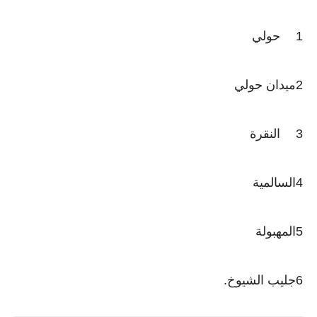
1
حولي
2ميدان حولي
3
النقرة
4السالمية
5المهبولة
6جليب الشيوخ.