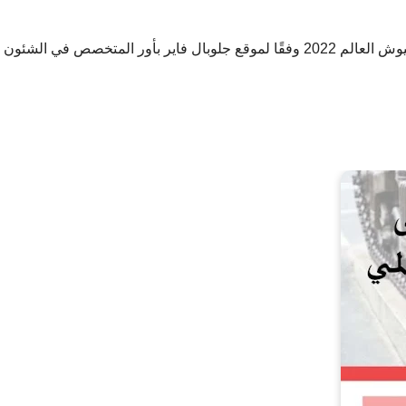
حيث يحتل الجيش الأمريكي المركز الأول بقائمة أقوى جيوش العالم 2022 وفقًا لموقع جلوبال فاير بأور المتخصص في الشئون