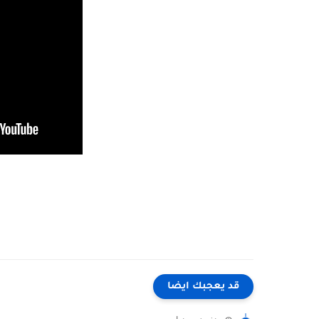
قد يعجبك ايضا