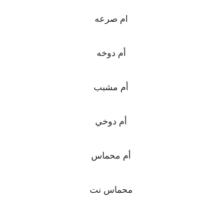
ام صرعه
أم دوخه
أم مشبب
أم دوخي
أم محماس
محماس نت