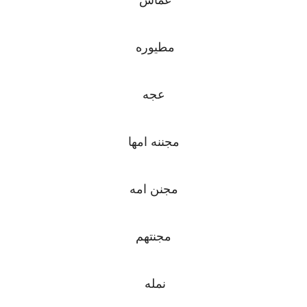
عماش
مطيوره
عجه
مجننه امها
مجنن امه
مجنتهم
نمله