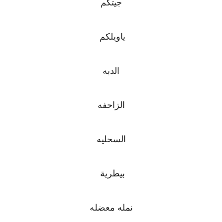
جيتكم
ياويلكم
الدبه
الزاحفه
السحليه
بيطرية
نمله معضله