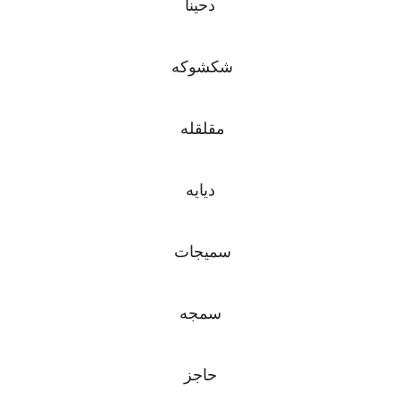
دحينا
شكشوكه
مقلقله
ديايه
سميجات
سمجه
حاجز