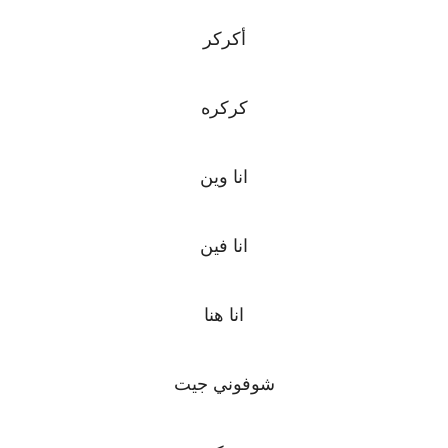
أكركر
كركره
انا وين
انا فين
انا هنا
شوفوني جيت