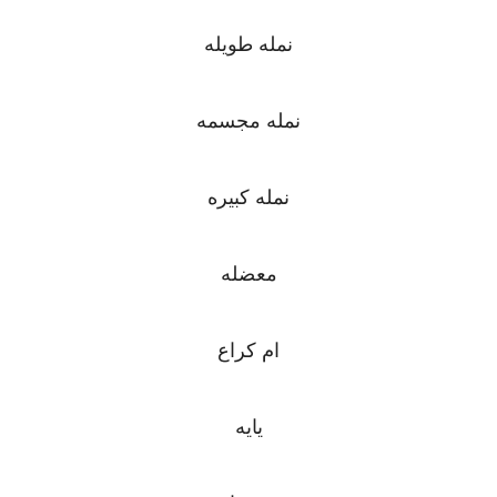
نمله طويله
نمله مجسمه
نمله كبيره
معضله
ام كراع
يايه