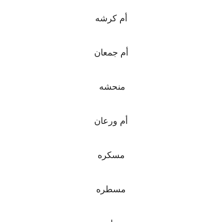
أم كرشه
أم جمعان
منحشه
أم ورعان
مسكره
مسطره