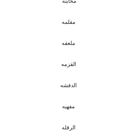
محاينه
مقلمه
ملعقه
القزمه
الدفشه
مفهيه
الرقله