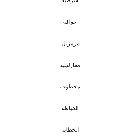
شرطيه
خوافه
مزمزيل
مغازلجيه
مخطوفه
الخياطه
الخطابه