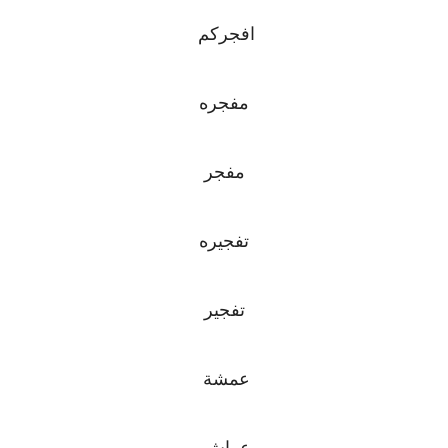
افجركم
مفجره
مفجر
تفجيره
تفجير
عمشة