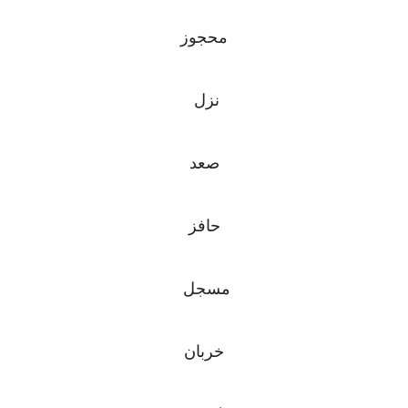
محجوز
نزل
صعد
حافز
مسجل
خربان