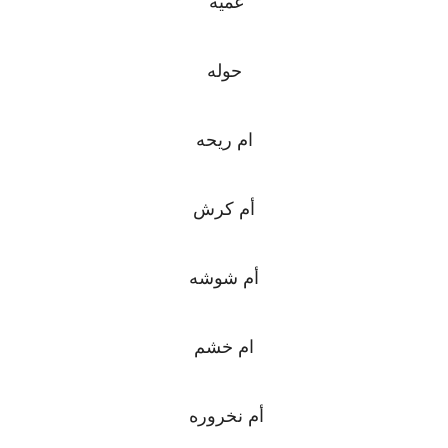
عميه
حوله
ام ريحه
أم كرش
أم شوشه
ام خشم
أم نخروره