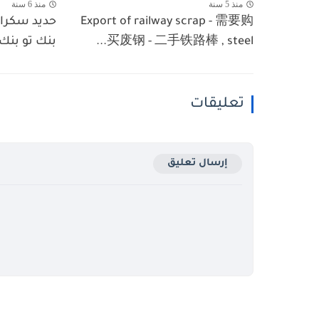
منذ 5 سنة
منذ 6 سنة
Export of railway scrap - 需要购
حديد سكراب
买废钢 - 二手铁路棒 , steel...
بنك تو بنك
تعليقات
إرسال تعليق