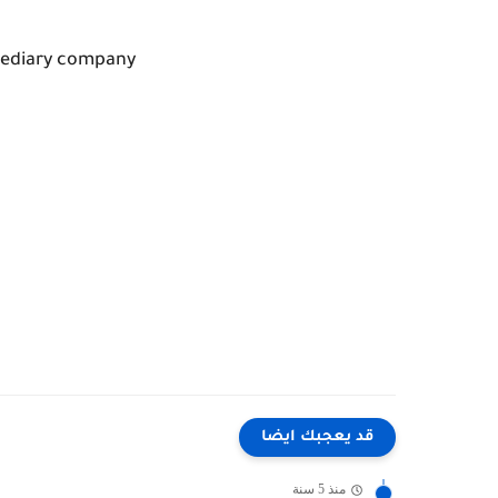
rmediary company
قد يعجبك ايضا
منذ 5 سنة