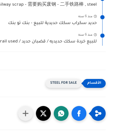
railway scrap - 需要购买废钢 - 二手铁路棒 , steel...
منذ 6 سنة
حديد سكراب سكك حديدية للبيع - بنك تو بنك
منذ 6 سنة
للبيع خردة سكك حديديه / قضبان حديد / rail used...
STEEL FOR SALE