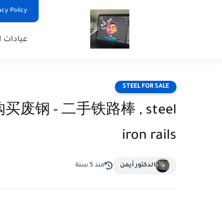
Privacy Policy - السياس
عيادات ا
STEEL FOR SALE
 需要购买废钢 - 二手铁路棒 , steel
iron rails
الدكتور أيمن
منذ 5 سنة