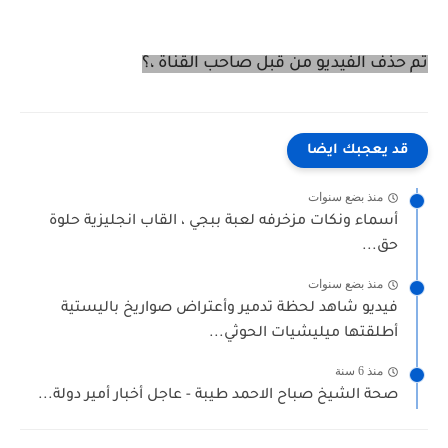
تم حذف الفيديو من قبل صاحب القناة ،؟
قد يعجبك ايضا
منذ بضع سنوات
أسماء ونكات مزخرفه لعبة ببجي ، القاب انجليزية حلوة
حق...
منذ بضع سنوات
فيديو شاهد لحظة تدمير وأعتراض صواريخ باليستية
أطلقتها ميليشيات الحوثي...
منذ 6 سنة
صحة الشيخ صباح الاحمد طيبة - عاجل أخبار أمير دولة...