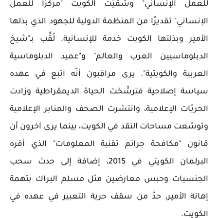
للعمل الإنساني" وسُمِّيَت الكويتُ "مركزًا للعمل
الإنساني" تقديرًا من المنظمة الدولية للجهود الذي بذلها
الأمير وبذلتها الكويت خدمة للإنسانية. لُقِّب بـ"شيخ
الدبلوماسيين العرب والعالم" و"عميد الدبلوماسية
العربية والكويتية". يرى مراقبون أنّه اتبع في عهده
سياسة إصلاحية فترسَّخت الحياة الديمقراطية وزادت
الحريّات الإعلامية، وانتشرت الصحف والمنابر الإعلامية
وتوسّعت مساحات النقد في الكويت، بينما يرى آخرون أن
قانون "مكافحة جرائم تقنية المعلومات" الذي أقره
البرلمان الكويتي في 2015، إضافة إلى حدث سحب
الجنسيات وحبس معارضين مثل مسلم البراك بتهمة
إهانة الأمير، حدَّ من سقف حرية التعبير في عهده في
الكويت.