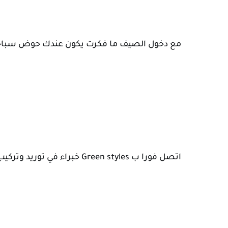
مع دخول الصيف ما فكرت يكون عندك حوض سباح
اتصل فورا ب Green styles خبراء في توريد وتركيب أحواض السباحة 