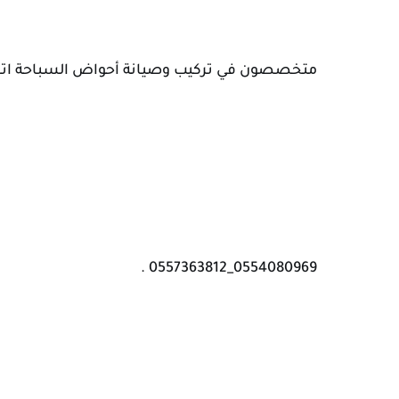
متخصصون في تركيب وصيانة أحواض السباحة اتصل
055
4080969_0557363812 .