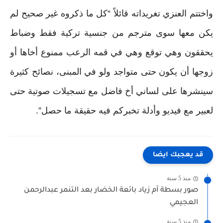
واختتم العنزي تغريداته قائلاً “كل ما ذكروه غير صحيح لم
يكن معها سوى مترجم من جنسية تركية فقط وضباط
يحققون وهي توقع وهي في قمه الرعب ممنوع أخاها أو
زوجها أن يكون حتى متواجد ولو في المبنى، نصائح كثيرة
سينشرها على لساني أخ فاضل مع تسجيلات صوتية حتى
لعبير مع فيديو وأدلة تخبركم فيه حقيقة ما حصل”.
قد يعجبك ايضا
منذ 5 سنة
صور بسطة أم زياد بائعة الخضار بعد التنمر عبدالرحمن
العجيمي
منذ 5 سنة