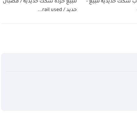
 سكك حديدية للبيع -
للبيع خردة سكك حديديه / قضبان
حديد / rail used...