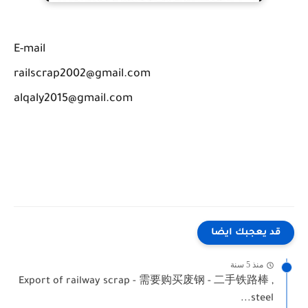
E-mail
railscrap2002@gmail.com
alqaly2015@gmail.com
قد يعجبك ايضا
منذ 5 سنة
Export of railway scrap - 需要购买废钢 - 二手铁路棒 ,
steel...