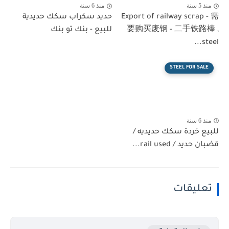
منذ 5 سنة
منذ 6 سنة
Export of railway scrap - 需
حديد سكراب سكك حديدية
要购买废钢 - 二手铁路棒 ,
للبيع - بنك تو بنك
steel...
STEEL FOR SALE
منذ 6 سنة
للبيع خردة سكك حديديه /
قضبان حديد / rail used...
تعليقات