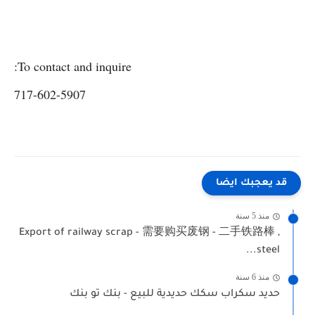
To contact and inquire:
717-602-5907
قد يعجبك ايضا
منذ 5 سنة
Export of railway scrap - 需要购买废钢 - 二手铁路棒 ,
steel...
منذ 6 سنة
حديد سكراب سكك حديدية للبيع - بنك تو بنك