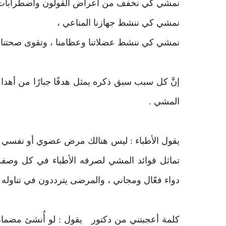
نمشي كي نخفف من أعراض القولون واضطرابات ا
نمشي كي ننشط جهازنا المناعي ،
نمشي كي ننشط عضلاتنا وعظامنا ، وتقوى صحتنا.
إنَّ كل سبب سبق ذكره يمثل هدفًا جبارًا من أهد
المشي .
يقول الأطباء : ليس هنالك مرض عضوي أو نفسي إلا
تماثل فوائد المشي لصرفه الأطباء في كل وصفة ط
دواء فعّال ومجاني ، والمرضى يترددون في تناوله !
كلمة أعجبتني من دكتور يقول : لو أُنشئ مضم