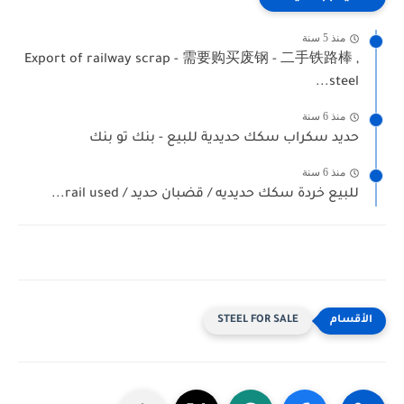
منذ 5 سنة
Export of railway scrap - 需要购买废钢 - 二手铁路棒 ,
steel...
منذ 6 سنة
حديد سكراب سكك حديدية للبيع - بنك تو بنك
منذ 6 سنة
للبيع خردة سكك حديديه / قضبان حديد / rail used...
STEEL FOR SALE