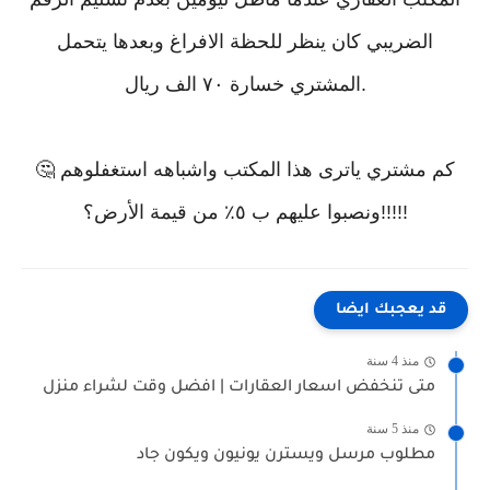
الضريبي كان ينظر للحظة الافراغ وبعدها يتحمل
المشتري خسارة ٧٠ الف ريال.
🤔 كم مشتري ياترى هذا المكتب واشباهه استغفلوهم
ونصبوا عليهم ب ٥٪؜ من قيمة الأرض؟!!!!!
قد يعجبك ايضا
منذ 4 سنة
متى تنخفض اسعار العقارات | افضل وقت لشراء منزل
منذ 5 سنة
مطلوب مرسل ويسترن يونيون ويكون جاد