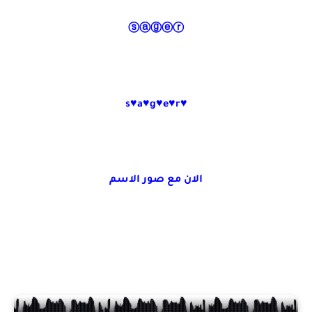
ⓢⓐⓖⓔⓡ
♥s♥a♥g♥e♥r
الان مع صور الاسم