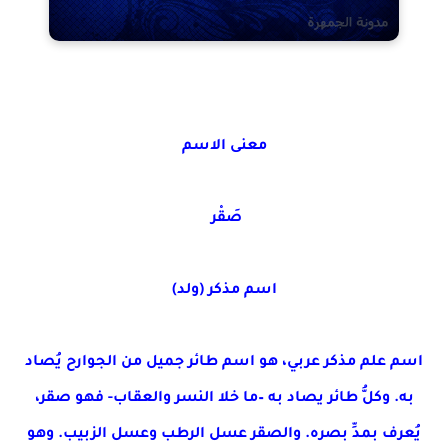
معنى الاسم
صَقْر
اسم مذكر (ولد)
اسم علم مذكر عربي، هو اسم طائر جميل من الجوارح يُصاد
به. وكلُّ طائر يصاد به –ما خلا النسر والعقاب- فهو صقر،
يُعرف بمدِّ بصره. والصقر عسل الرطب وعسل الزبيب. وهو