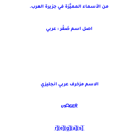
من الأسماء المميَّزة في جزيرة العرب.
اصل اسم صَقْر : عربي
الاسم مزخرف عربي انجليزي
ᔕᗩGEᖇ
[̲̅s̲̅][̲̅a̲̅][̲̅g̲̅][̲̅e̲̅][̲̅r̲̅