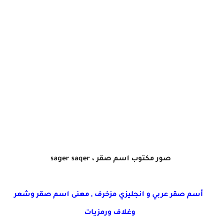
صور مكتوب اسم صقر ، sager saqer
أسم صقر عربي و انجليزي مزخرف , معنى اسم صقر وشعر
وغلاف ورمزيات