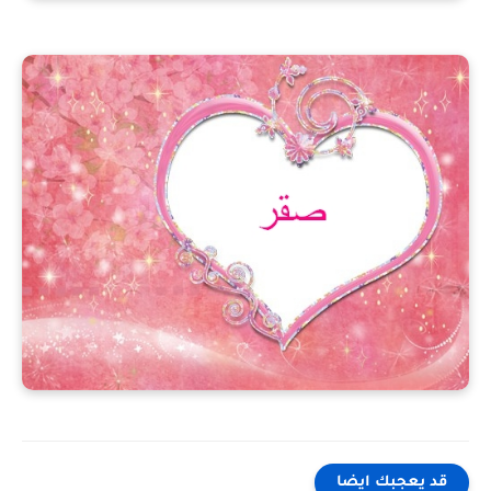
قد يعجبك ايضا