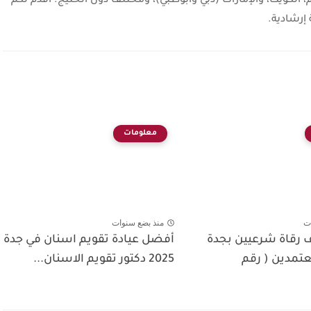
، الكويت، والإمارات (دبي وأبوظبي)، ومختلف دول الخليج. أقدم لكم
إرشادية.
معلومات
ت
منذ بضع سنوات
ف رقاة شرعيين بجدة
أفضل عيادة تقويم اسنان في جدة
تمدين ( رقم
2025 دكتور تقويم الاسنان...