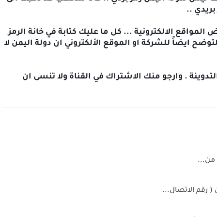
بريدي ..
اذا .. ما الحل .. وكيف ستكمل تسجيلك في بعض المواقع الالكترونية ... كل ما عليك كتابة في خانة الرمز 
البريدي هو خمسة اصفار ( 00000 ) .. ويمكنك التوضح ايضاً للشركة او الموقع الألكتروني ان دولة اليمن لا 
في الاخير ارجو ان اكون قد وفقت في كتابة هذه التدوينة . وارجو منك الاشتراك في القناة ولا تنسى ان 
من...
 رقم الاتصال...