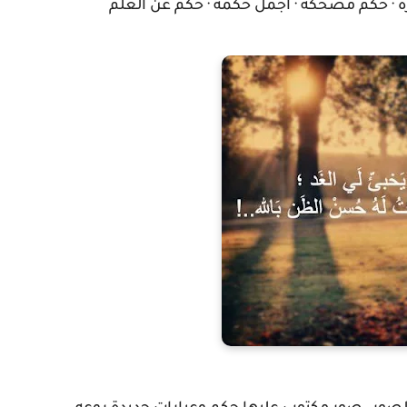
ة · حكم مضحكة · أجمل حكمة · حكم عن العلم