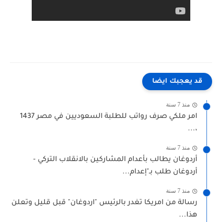
قد يعجبك ايضا
منذ 7 سنة
امر ملكي صرف رواتب للطلبة السعوديين في مصر 1437
،...
منذ 7 سنة
أردوغان يطالب بأعدام المشاركين بالانقلاب التركي -
أردوغان طلب بـ"إعدام...
منذ 7 سنة
رسالة من امريكا تغدر بالرئيس "اردوغان" قبل قليل وتعلن
هذا...