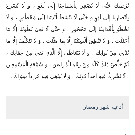
يُرْضِيكَ حَتَّى لَا نُصْغِيَ بِأَسْمَاعِنَا إِلَى لَغْوٍ ، وَ لَا نُسْرِعَ
بِأَبْصَارِنَا إِلَى لَهْوٍ وَ حَتَّى لَا نَبْسُطَ أَيْدِيَنَا إِلَى مَحْظُورٍ ، وَ لَا
نَخْطُوَ بِأَقْدَامِنَا إِلَى مَحْجُورٍ ، وَ حَتَّى لَا تَعِيَ بُطُونُنَا إِلَّا مَا
أَحْلَلْتَ ، وَ لَا تَنْطِقَ أَلْسِنَتُنَا إِلَّا بِمَا مَثَّلْتَ ، وَ لَا نَتَكَلَّفَ إِلَّا مَا
يُدْنِي مِنْ ثَوَابِكَ ، وَ لَا نَتَعَاطَى إِلَّا الَّذِي يَقِي مِنْ عِقَابِكَ ،
ثُمَّ خَلِّصْ ذَلِكَ كُلَّهُ مِنْ رِئَاءِ الْمُرَاءِينَ ، وَ سُمْعَةِ الْمُسْمِعِينَ
، لَا نُشْرِكُ فِيهِ أَحَداً دُونَكَ ، وَ لَا نَبْتَغِي فِيهِ مُرَاداً سِوَاكَ .
أدعية شهر رمضان