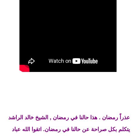
عذراً رمضان . هذا حالنا في رمضان , الشيخ خالد الراشد
يتكلم بكل صراحة عن حالنا في رمضان. اتقوا الله عباد