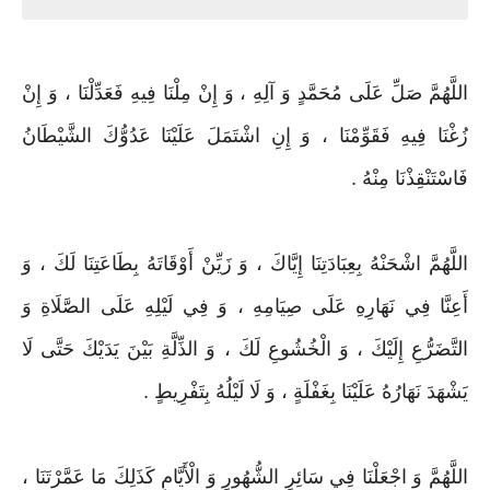
اللَّهُمَّ صَلِّ عَلَى مُحَمَّدٍ وَ آلِهِ ، وَ إِنْ مِلْنَا فِيهِ فَعَدِّلْنَا ، وَ إِنْ
زُغْنَا فِيهِ فَقَوِّمْنَا ، وَ إِنِ اشْتَمَلَ عَلَيْنَا عَدُوُّكَ الشَّيْطَانُ
فَاسْتَنْقِذْنَا مِنْهُ .
اللَّهُمَّ اشْحَنْهُ بِعِبَادَتِنَا إِيَّاكَ ، وَ زَيِّنْ أَوْقَاتَهُ بِطَاعَتِنَا لَكَ ، وَ
أَعِنَّا فِي نَهَارِهِ عَلَى صِيَامِهِ ، وَ فِي لَيْلِهِ عَلَى الصَّلَاةِ وَ
التَّضَرُّعِ إِلَيْكَ ، وَ الْخُشُوعِ لَكَ ، وَ الذِّلَّةِ بَيْنَ يَدَيْكَ حَتَّى لَا
يَشْهَدَ نَهَارُهُ عَلَيْنَا بِغَفْلَةٍ ، وَ لَا لَيْلُهُ بِتَفْرِيطٍ .
اللَّهُمَّ وَ اجْعَلْنَا فِي سَائِرِ الشُّهُورِ وَ الْأَيَّامِ كَذَلِكَ مَا عَمَّرْتَنَا ،