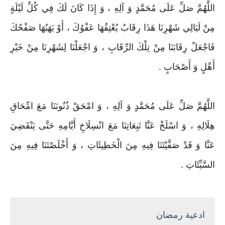
اللَّهُمَّ صَلِّ عَلَى مُحَمَّدٍ وَ آلِهِ ، وَ إِذَا كَانَ لَكَ فِي كُلِّ لَيْلَةٍ
مِنْ لَيَالِي شَهْرِنَا هَذَا رِقَابٌ يُعْتِقُهَا عَفْوُكَ ، أَوْ يَهَبُهَا صَفْحُكَ
فَاجْعَلْ رِقَابَنَا مِنْ تِلْكَ الرِّقَابِ ، وَ اجْعَلْنَا لِشَهْرِنَا مِنْ خَيْرِ
أَهْلٍ وَ أَصْحَابٍ .
اللَّهُمَّ صَلِّ عَلَى مُحَمَّدٍ وَ آلِهِ ، وَ امْحَقْ ذُنُوبَنَا مَعَ امِّحَاقِ
هِلَالِهِ ، وَ اسْلَخْ عَنَّا تَبِعَاتِنَا مَعَ انْسِلَاخِ أَيَّامِهِ حَتَّى يَنْقَضِيَ
عَنَّا وَ قَدْ صَفَّيْتَنَا فِيهِ مِنَ الْخَطِيئَاتِ ، وَ أَخْلَصْتَنَا فِيهِ مِنَ
السَّيِّئَاتِ .
ادعية رمضان