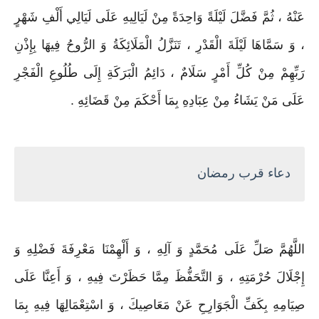
عَنْهُ ، ثُمَّ فَضَّلَ لَيْلَةً وَاحِدَةً مِنْ لَيَالِيهِ عَلَى لَيَالِي أَلْفِ شَهْرٍ
، وَ سَمَّاهَا لَيْلَةَ الْقَدْرِ ، تَنَزَّلُ الْمَلَائِكَةُ وَ الرُّوحُ فِيهَا بِإِذْنِ
رَبِّهِمْ مِنْ كُلِّ أَمْرٍ سَلَامٌ ، دَائِمُ الْبَرَكَةِ إِلَى طُلُوعِ الْفَجْرِ
عَلَى مَنْ يَشَاءُ مِنْ عِبَادِهِ بِمَا أَحْكَمَ مِنْ قَضَائِهِ .
دعاء قرب رمضان
اللَّهُمَّ صَلِّ عَلَى مُحَمَّدٍ وَ آلِهِ ، وَ أَلْهِمْنَا مَعْرِفَةَ فَضْلِهِ وَ
إِجْلَالَ حُرْمَتِهِ ، وَ التَّحَفُّظَ مِمَّا حَظَرْتَ فِيهِ ، وَ أَعِنَّا عَلَى
صِيَامِهِ بِكَفِّ الْجَوَارِحِ عَنْ مَعَاصِيكَ ، وَ اسْتِعْمَالِهَا فِيهِ بِمَا