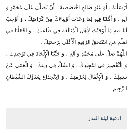
أَرْسَلْتَهُ ، أَوْ عَبْدٍ صَالِحٍ اخْتَصَصْتَهُ ، أَنْ تُصَلِّيَ عَلَى مُحَمَّدٍ وَ
آلِهِ ، وَ أَهِّلْنَا فِيهِ لِمَا وَعَدْتَ أَوْلِيَاءَكَ مِنْ كَرَامَتِكَ ، وَ أَوْجِبْ
لَنَا فِيهِ مَا أَوْجَبْتَ لِأَهْلِ الْمُبَالَغَةِ فِي طَاعَتِكَ ، وَ اجْعَلْنَا فِي
نَظْمِ مَنِ اسْتَحَقَّ الرَّفِيعَ الْأَعْلَى بِرَحْمَتِكَ .
اللَّهُمَّ صَلِّ عَلَى مُحَمَّدٍ وَ آلِهِ ، وَ جَنِّبْنَا الْإِلْحَادَ فِي تَوْحِيدِكَ ،
وَ الْتَّقْصِيرَ فِي تَمْجِيدِكَ ، وَ الشَّكَّ فِي دِينِكَ ، وَ الْعَمَى عَنْ
سَبِيلِكَ ، وَ الْإِغْفَالَ لِحُرْمَتِكَ ، وَ الِانْخِدَاعَ لِعَدُوِّكَ الشَّيْطَانِ
الرَّجِيمِ .
ادعية ليلة القدر