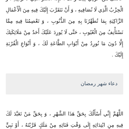
الْحِزْبُ الَّذِي لَا نُصَافِيهِ ، وَ أَنْ نَتَقَرَّبَ إِلَيْكَ فِيهِ مِنَ الْأَعْمَالِ
الزَّاكِيَةِ بِمَا تُطَهِّرُنَا بِهِ مِنَ الذُّنُوبِ ، وَ تَعْصِمُنَا فِيهِ مِمَّا
نَسْتَأْنِفُ مِنَ الْعُيُوبِ ، حَتَّى لَا يُورِدَ عَلَيْكَ أَحَدٌ مِنْ مَلَائِكَتِكَ
إِلَّا دُونَ مَا نُورِدُ مِنْ أَبْوَابِ الطَّاعَةِ لَكَ ، وَ أَنْوَاعِ الْقُرْبَةِ
إِلَيْكَ .
دعاء شهر رمضان
اللَّهُمَّ إِنِّي أَسْأَلُكَ بِحَقِّ هَذَا الشَّهْرِ ، وَ بِحَقِّ مَنْ تَعَبَّدَ لَكَ
فِيهِ مِنِ ابْتِدَائِهِ إِلَى وَقْتِ فَنَائِهِ مِنْ مَلَكٍ قَرَّبْتَهُ ، أَوْ نَبِيٍّ