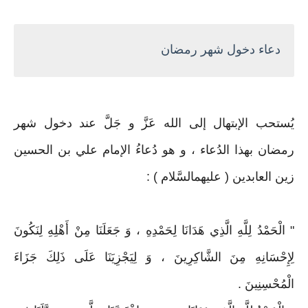
دعاء دخول شهر رمضان
يُستحب الإبتهال إلى الله عَزَّ و جَلَّ عند دخول شهر
رمضان بهذا الدُعاء ، و هو دُعاءُ الإمام علي بن الحسين
زين العابدين ( عليهمالسَّلام ) :
" الْحَمْدُ لِلَّهِ الَّذِي هَدَانَا لِحَمْدِهِ ، وَ جَعَلَنَا مِنْ أَهْلِهِ لِنَكُونَ
لِإِحْسَانِهِ مِنَ الشَّاكِرِينَ ، وَ لِيَجْزِيَنَا عَلَى ذَلِكَ جَزَاءَ
الْمُحْسِنِينَ .