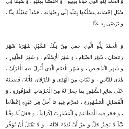
وَ الْحَمْدُ لِلَّهِ الَّذِي حَبَانَا بِدِينِهِ ، وَ اخْتَصَّنَا بِمِلَّتِهِ ، وَ سَبَّلَنَا فِي
سُبُلِ إِحْسَانِهِ لِنَسْلُكَهَا بِمَنِّهِ إِلَى رِضْوَانِهِ ، حَمْداً يَتَقَبَّلُهُ مِنَّا ،
وَ يَرْضَى بِهِ عَنَّا .
وَ الْحَمْدُ لِلَّهِ الَّذِي جَعَلَ مِنْ تِلْكَ السُّبُلِ شَهْرَهُ شَهْرَ
رَمَضَانَ ، شَهْرَ الصِّيَامِ ، وَ شَهْرَ الْإِسْلَامِ ، وَ شَهْرَ الطَّهُورِ ،
وَ شَهْرَ التَّمْحِيصِ ، وَ شَهْرَ الْقِيَامِ الَّذِي أُنْزِلَ فِيهِ الْقُرْآنُ ،
هُدًى لِلنَّاسِ ، وَ بَيِّنَاتٍ مِنَ الْهُدَى وَ الْفُرْقَانِ فَأَبَانَ فَضِيلَتَهُ
عَلَى سَائِرِ الشُّهُورِ بِمَا جَعَلَ لَهُ مِنَ الْحُرُمَاتِ الْمَوْفُورَةِ ، وَ
الْفَضَائِلِ الْمَشْهُورَةِ ، فَحَرَّمَ فِيهِ مَا أَحَلَّ فِي غَيْرِهِ إِعْظَاماً
، وَ حَجَرَ فِيهِ الْمَطَاعِمَ وَ الْمَشَارِبَ إِكْرَاماً ، وَ جَعَلَ لَهُ وَقْتاً
بَيِّناً لَا يُجِيزُ جَلَّ وَ عَزَّ أَنْ يُقَدَّمَ قَبْلَهُ ، وَ لَا يَقْبَلُ أَنْ يُؤَخَّرَ