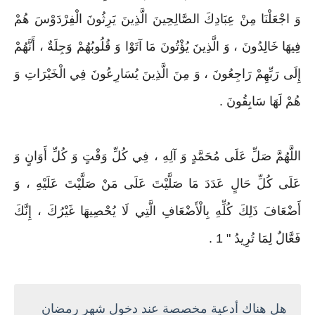
وَ اجْعَلْنَا مِنْ عِبَادِكَ الصَّالِحِينَ الَّذِينَ يَرِثُونَ الْفِرْدَوْسَ هُمْ
فِيهَا خَالِدُونَ ، وَ الَّذِينَ يُؤْتُونَ مَا آتَوْا وَ قُلُوبُهُمْ وَجِلَةٌ ، أَنَّهُمْ
إِلَى رَبِّهِمْ رَاجِعُونَ ، وَ مِنَ الَّذِينَ يُسَارِعُونَ فِي الْخَيْرَاتِ وَ
هُمْ لَهَا سَابِقُونَ .
اللَّهُمَّ صَلِّ عَلَى مُحَمَّدٍ وَ آلِهِ ، فِي كُلِّ وَقْتٍ وَ كُلِّ أَوَانٍ وَ
عَلَى كُلِّ حَالٍ عَدَدَ مَا صَلَّيْتَ عَلَى مَنْ صَلَّيْتَ عَلَيْهِ ، وَ
أَضْعَافَ ذَلِكَ كُلِّهِ بِالْأَضْعَافِ الَّتِي لَا يُحْصِيهَا غَيْرُكَ ، إِنَّكَ
فَعَّالٌ لِمَا تُرِيدُ " 1 .
هل هناك أدعية مخصصة عند دخول شهر رمضان