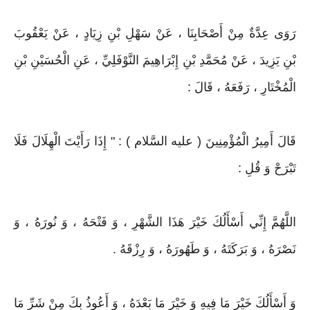
رَوَى عِدَّةٌ مِنْ أَصْحَابِنَا ، عَنْ سَهْلِ بْنِ زِيَادٍ ، عَنْ يَعْقُوبَ
بْنِ يَزِيدَ ، عَنْ مُحَمَّدِ بْنِ إِبْرَاهِيمَ النَّوْفَلِيِّ ، عَنِ الْحُسَيْنِ بْنِ
الْمُخْتَارِ ، رَفَعَهُ ، قَالَ :
قَالَ أَمِيرُ الْمُؤْمِنِينَ ( عليه السَّلام ) : " إِذَا رَأَيْتَ الْهِلَالَ فَلَا
تَبْرَحْ وَ قُلِ :
اللَّهُمَّ إِنِّي أَسْأَلُكَ خَيْرَ هَذَا الشَّهْرِ ، وَ فَتْحَهُ ، وَ نُورَهُ ، وَ
نَصْرَهُ ، وَ بَرَكَتَهُ ، وَ طَهُورَهُ ، وَ رِزْقَهُ .
وَ أَسْأَلُكَ خَيْرَ مَا فِيهِ وَ خَيْرَ مَا بَعْدَهُ ، وَ أَعُوذُ بِكَ مِنْ شَرِّ مَا