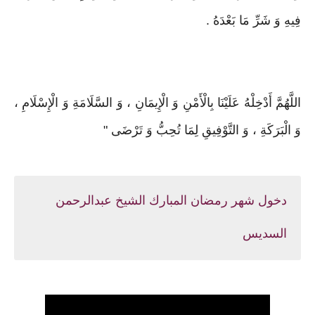
فِيهِ وَ شَرِّ مَا بَعْدَهُ .
اللَّهُمَّ أَدْخِلْهُ عَلَيْنَا بِالْأَمْنِ وَ الْإِيمَانِ ، وَ السَّلَامَةِ وَ الْإِسْلَامِ ،
وَ الْبَرَكَةِ ، وَ التَّوْفِيقِ لِمَا تُحِبُّ وَ تَرْضَى "
دخول شهر رمضان المبارك الشيخ عبدالرحمن
السديس