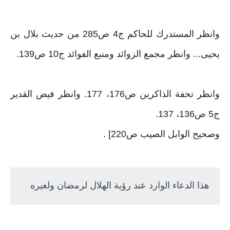
وانظر المستدرك للحاكم ج4 ص285 من حديث بلال بن
يحيى‏.‏‏.‏‏.‏ وانظر مجمع الزوائد ومنبع الفوائد ج10 ص139‏.‏
وانظر تحفة الذاكرين ص176، 177‏.‏ وانظر فيض القدير
ج5 ص136، 137‏.‏
وصحيح الوابل الصيب ص220‏] ‏‏.
هذا الدعاء الوارد عند رؤية الهلال لرمضان ولغيره