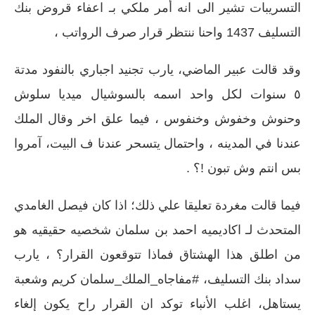
التسريبات تشير الى انه أمر ملكي بـ اعفاء قروض بنك
التسليف 1437 واحنا ننتظر قرار صرف الرواتب ،
وقد قالت عبير الماضي، يارب تجنيد اجباري بالنفود مدتة
٥ سنوات لكل واحد اسمه بالسوشيال ميديا سلوش
وحنوش وخفوش وخنفوس ، فيما علق اخر وقال الملك
عندنا في المدينه ، واحتمال يتسحر عندنا ف البيت، آمروا
بس انتم وش تبون !؟ .
فيما قالت مغردة تعليقا علي ذلك؛ اذا كان فيصل الغامدي
المتحدث لـ اكاديميه احمد بن سلمان شخصيه حقيقيه هو
من اطلق هذا الهشتاق فماذا تتوقعون القرار؟ ، يارب
سداد بنك التسليف، #مفاجاه_الملك_سلمان كريم وشعبة
يستاهل، اغلب الأنباء توكد ان القرار راح يكون إلغاء