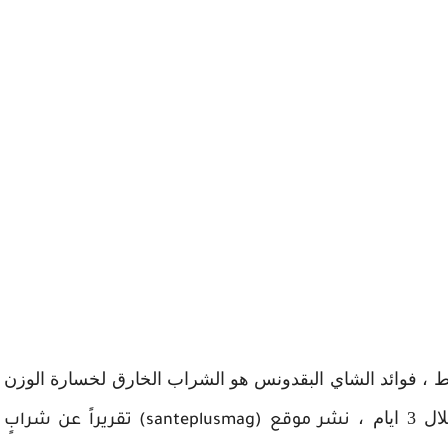
دونس ينقص الوزن خلال 3 ايام فقط ، فوائد الشاي البقدونس هو الشراب الخارق لخسارة الوزن
ام ،
نشر موقع (santeplusmag) تقريراً عن شرابٍ