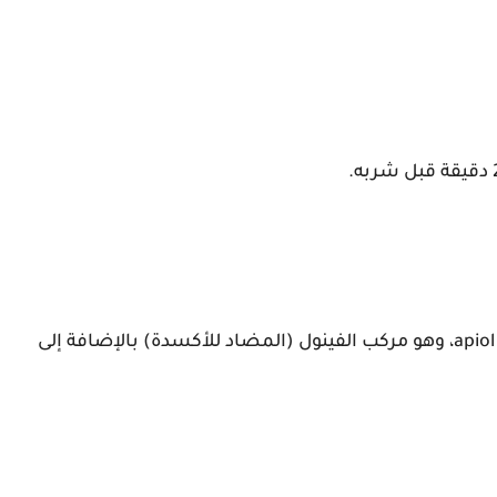
وأكد الموقع في تقرير أنّ البقدونس يحتوي على الـ apiol، وهو مركب الفينول (المضاد للأكسدة) بالإضافة إلى