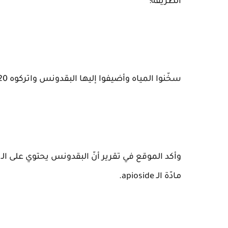
الطريقة:
سخّنوا المياه وأضيفوا إليها البقدونس واتركوه 20 دقيقة قبل شربه.
مادّة الـ apioside.