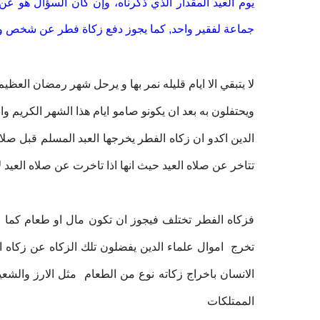
يوم العيد المقدار الذي ذكرناه، وإن كان السؤال هو ع
جماعة لفقير واحد, كما يجوز دفع زكاة فطر عن شخص وا
لا يتبقي الا ايام قليله نمر بها و يرحل شهر رمضان العظ
ويحتفلون به بعد ان يكونو صامو ايام هذا الشهر الكريم و
الدين اكدو ان زكاه الفطر يخرجها العبد المسلم قبل صلا
تتاخر عن صلاه العيد حيث انها اذا تاخرت عن صلاه العيد ل
فزكاه الفطر تختلف فيجوز ان تكون مال او طعام كما قال
تخرج اموال علماء الدين يفضلون تلك الزكاه عن زكاه ال
الانسان باخراج زكاته نوع من الطعام مثل الارز والشعي
الممتلكات