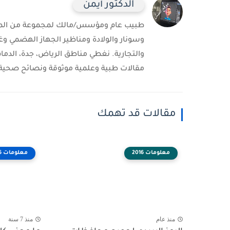
الدكتور أيمن
طبيب عام ومؤسس/مالك لمجموعة من المست
وسونار والولادة ومناظير الجهاز الهضمي وغ
والتجارية. نغطي مناطق الرياض، جدة، الدمام
مقالات طبية وعلمية موثوقة ونصائح صحية 
مقالات قد تهمك
معلومات 2016
معلومات 2016
منذ عام
منذ 7 سنة