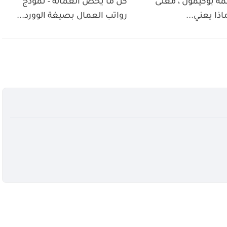
مة بوكيمون ، معنى
كل ما يخص العماله - نموذج
اذا يعني...
رواتب العمال بصيغة الوورد...