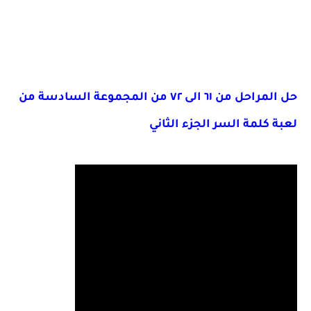
حل المراحل من ٦١ الى ٧٢ من المجموعة السادسة من
لعبة كلمة السر الجزء الثاني