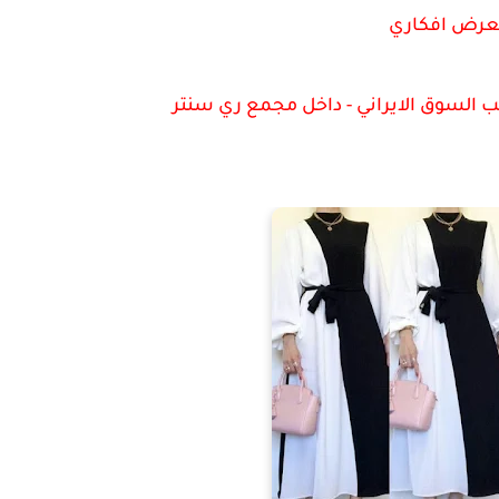
رض افكاري
نب السوق الايراني - داخل مجمع ري سنتر