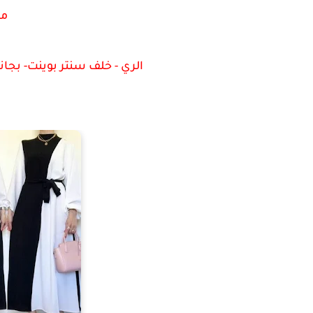
مع
الري - خلف سنتر بوينت- بجا