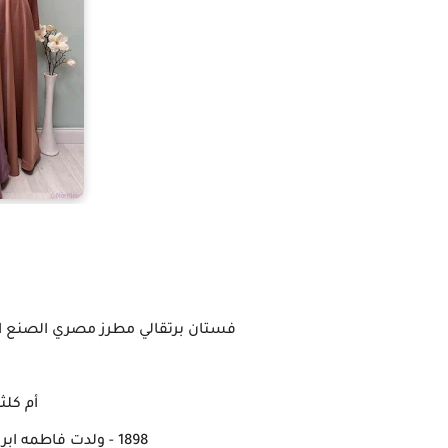
فستان برتقالي مطرز مصري الصنع ارتدته
أم كلث
1898 - ولدت فاطمه ابراهيم البلتاجي احتمالا في 20 ديسمبر.