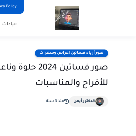
Privacy Policy - السياس
عيادات ا
صور أزياء فساتين اعراس وسهرات
صور فساتين 24
للأفراح والمناسبات
الدكتور أيمن
منذ 3 سنة