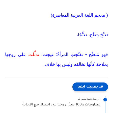
( معجم اللغة العربية المعاصرة)
تغنَّجَ يتغنَّج، تغنُّجًا،
فهو مُتغنِّج • تغنَّجتِ المرأةُ: غنِجت؛
تدلَّلت
على زوجها
بملاحة كأنّها تخالفه وليس بها خلاف.
قد يعجبك ايضا
منذ بضع سنوات
معلومات و100 سؤال وجواب ، اسئلة مع الاجابة