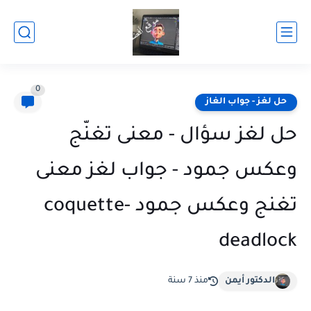
0
حل لغز - جواب الغاز
حل لغز سؤال - معنى تغنّج
وعكس جمود - جواب لغز معنى
تغنج وعكس جمود coquette-
deadlock
الدكتور أيمن
منذ 7 سنة