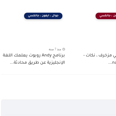
ون ، جالكسي
جوال ، ايفون ، جالكسي
منذ 7 سنة
 مزخرف ، نكات -
برنامج Andy روبوت يعلمك اللغة
na
الإنجليزية عن طريق محادثة...