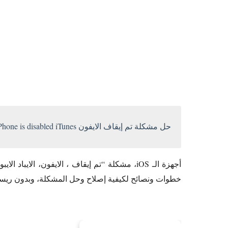
حل مشكلة تم إيقاف الايفون iPhone is disabled iTunes والايباد
أجهزة الـ iOS، مشكلة “تم إيقاف ، الايفون، ال
خطوات ونصائح لكيفية إصلاح وحل المشكلة، وبدون ريستور