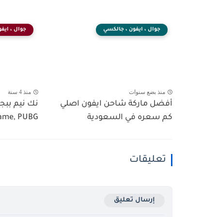
جوال ، ايفون ، جالكسي
جوال ، ايف
منذ بضع سنوات
منذ 4 سنة
أفضل ماركة شاحن ايفون اصلي
نك نيم ببجي
كم سعره في السعودية
me, PUBG...
تعليقات
إرسال تعليق