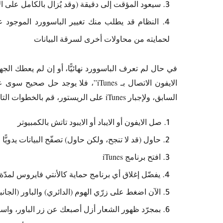
سيعود المؤقت إلى دقيقة (وقد يُزال بالكامل على ال
النظام قد يطلب منك تغيير الباسوورد الموجود ع
لحمايته من محاولات أخرى لسرقة البيانات
في حال لم تعرف الباسوورد نهائيًّا، أو إن لم يعطك ال
الايفون الاتصال بـ iTunes”، فلا يو
السابق، ولإجبار iTunes على الريستور، قم بالخطوات التالية قبل خطوات الريستور:
صل الايفون أو الايباد أو الايبود تاتش بالكمبيوتر
حاول (قد لا تنجح، ولكن حاول) تصفّح البيانات يدويًّا عبر برامج كـ iTools وبالتالي تستط
افتح برنامج iTunes
يفضّل إغلاق أي برنامج حماية كالأنتي فايروس لمدّة
الآن اضغط على زرّي الهوم (الدائري) والباور (الجانبي) إلى أن
بمجرّد ظهور الشعار أزل أصبعك عن زر الباور، واس