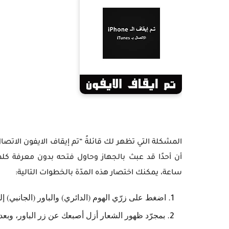
المشكلة التي تظهر لك قائلةً “تم إيقاف الايفون الاتصال بـ es
أن أحدًا قد عبث بالجهاز وحاول فتحه بدون معرفة كلمة
ساعة، يمكنك اختصار هذه المدّة بالخطوات التالية:
اضغط على زرّي الهوم (الدائري) والباور (الجانبي) إلى أن يظهر 
بمجرّد ظهور الشعار أزل أصبعك عن زر الباور، وبعد 4 ثواني أزل أصبعك عن زر الهو