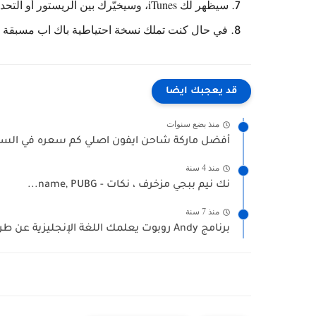
سيظهر لك iTunes، وسيخيّرك بين الريستور أو التحديث (الأبديت)، عليك اختيار الريستور
في حال كنت تملك نسخة احتياطية باك اب مسبقة على الـ iTunes أو الـ iCloud يمكنك استرجاع ا
قد يعجبك ايضا
منذ بضع سنوات
أفضل ماركة شاحن ايفون اصلي كم سعره في السع
منذ 4 سنة
نك نيم ببجي مزخرف ، نكات - name, PUBG...
منذ 7 سنة
برنامج Andy روبوت يعلمك اللغة الإنجليزية عن طريق محادثة...