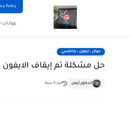
Privacy Policy - السياس
عيادات ا
جوال ، ايفون ، جالكسي
حل مشكلة تم إيقاف الايفون iPhone is disabled iTunes والايباد
الدكتور أيمن
منذ 5 سنة