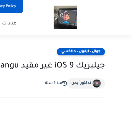
Privacy Policy - السياس
عيادات ا
جوال ، ايفون ، جالكسي
جيلبريك iOS 9 غير مقيد Pangu جيلبريك آيباد، آيفون، آيبود)
الدكتور أيمن
منذ 7 سنة