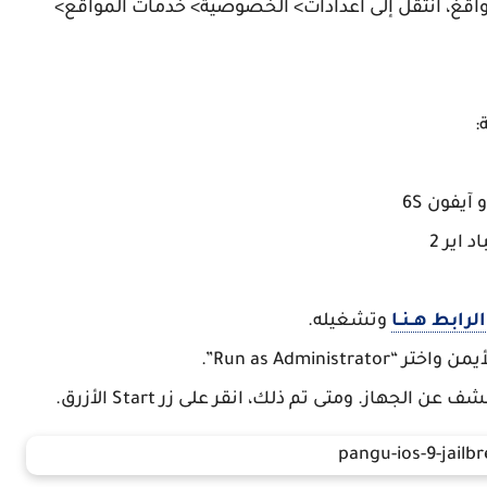
واقغ، انتقل إلى اعدادات> الخصوصية> خدمات المواقع>
الرابط
هــنــا
وتشغيله.