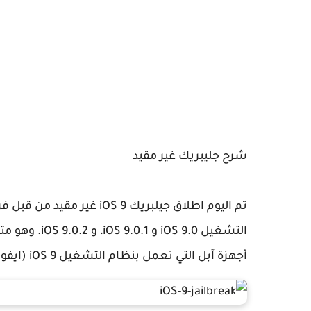
شرح جليبريك غير مقيد
أجهزة آبل التي تعمل بنظام التشغيل iOS 9 (ايفون، آيباد، آيفون، آيبود).