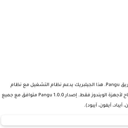
تم اليوم اطلاق جيلبريك iOS 9 غير مقيد من قبل فريق Pangu. هذا الجيلبريك يدعم نظام التشغيل مع نظام
التشغيل iOS 9.0 و 9.0.1 iOS، و iOS 9.0.2. وهو متاح لأجهزة الويندوز فقط. إصدار Pangu 1.0.0 متوافق مع جميع