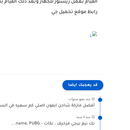
القيام بعمل ريستور للجهاز وبعد ذلك القيام ب
رابط موقع تحميل جي
قد يعجبك ايضا
منذ بضع سنوات
أفضل ماركة شاحن ايفون اصلي كم سعره في السع
منذ 4 سنة
نك نيم ببجي مزخرف ، نكات - name, PUBG...