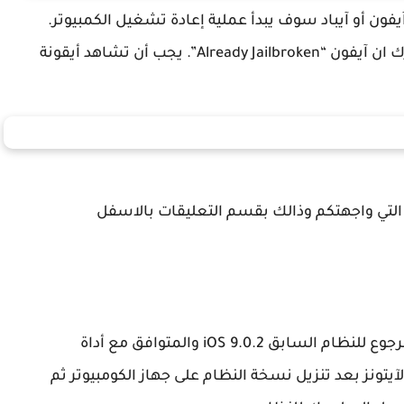
9- مع اكتمال العملية، ستقوم الأداة Pangu بإخبارك ان آيفون “Already Jailbroken”. يجب أن تشاهد أيقونة
التي واجهتكم وذالك بقسم التعليقات بالاسفل
ومن قام بالترقية للأصدار الاخير لازال بامكانه الرجوع للنظام السابق iOS 9.0.2 والمتوافق مع أداة
لآيتونز بعد تنزيل نسخة النظام على جهاز الكومبيوتر ثم