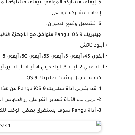
5- إيقاف مشاركة المواقع: لايقاف مشاركة الم
إيقاف مشاركة موقعي.
6- تشغيل وضع الطيران.
جيلبريك Pangu iOS 9 متوافق مع الأجهزة التالية:
• آيبود تاتش
• آيفون 4S، آيفون 5، آيفون 5S، آيفون 5C، آيفون 6، و آيفون 6S
• آيباد ميني 2، آيباد 3، آيباد ميني 4، آيباد، آيباد اير، آيباد اير 2
كيفية تحميل وتثبيت جيلبريك iOS 9
1- قم بتنزيل أداة جيلبريك Pangu iOS 9 من هذا
2- يرجى بدء الأداة كمدير. انقر على زر الماوس الأيمن واختر “Run as Administrator”.
3- أداة Pangu سوف يستغرق بعض الوقت للكشف عن الجهاز. ومتى تم ذلك، انقر على زر Start الأزرق.