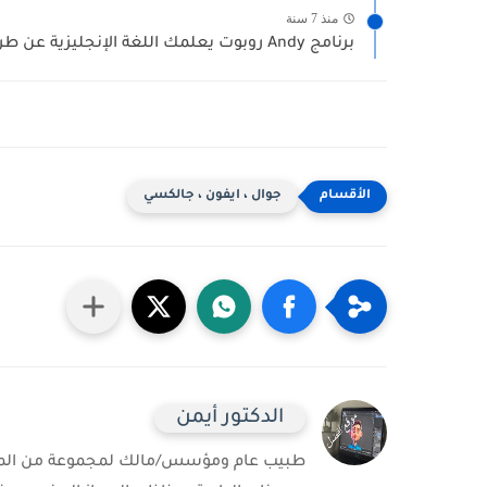
منذ 7 سنة
برنامج Andy روبوت يعلمك اللغة الإنجليزية عن طريق محادثة...
جوال ، ايفون ، جالكسي
الدكتور أيمن
طبيب عام ومؤسس/مالك لمجموعة من المست