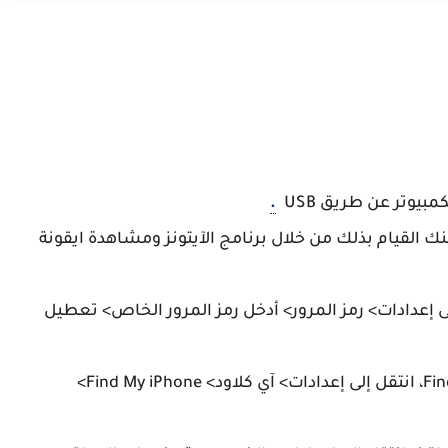
.
نك القيام بذلك من خلال برنامج الآيتونز ومشاهدة ايقونة
 إلى إعدادات> رمز المرور> أدخل رمز المرور الخاص> تعطيل
4- إيقاف Find My iPhone: لإيقاف Find My iPhone، انتقل إلى إعدادات> آي كلاود> Find My iPhone>