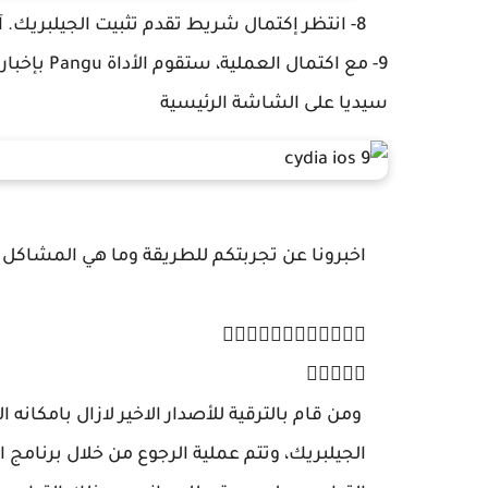
8- انتظر إكتمال شريط تقدم تثبيت الجيلبريك. آيفون أو آيباد سوف يبدأ عملية إعادة تشغيل الكمبيوتر.
سيديا على الشاشة الرئيسية
اخبرونا عن تجربتكم للطريقة وما هي المشاكل 
✌🏿️✌🏿✌🏿✌🏿✌🏿✌🏿
👇🏾👇🏾😁
الجيلبريك، وتتم عملية الرجوع من خلال برنامج ا