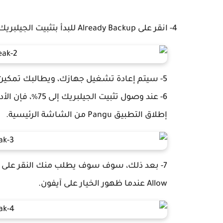
4- انقر على Already Backup للبدأ بتثبيت الجيلبريك.
5- سيتم إعادة تشغيل جهازك، ويطالبك تمكين وضع الطيران مرة أخرى بعد إعادة تشغيل الجهاز.
إطلاق التطبيق Pangu من الشاشة الرئيسية.
Allow عندما ظهور الخيار على آيفون.