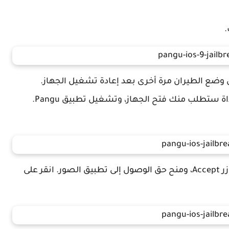
6- عند وصول تثبيت الجيلبريك إلى 75٪، فإن الأداة ستطلب منك فتح الجهاز، وتشغيل تطبيق Pangu.
7- بعد ذلك، سوف سوف يطلب منك النقر على زر Accept، ومنح حق الوصول إلى تطبيق الصور. انقر على