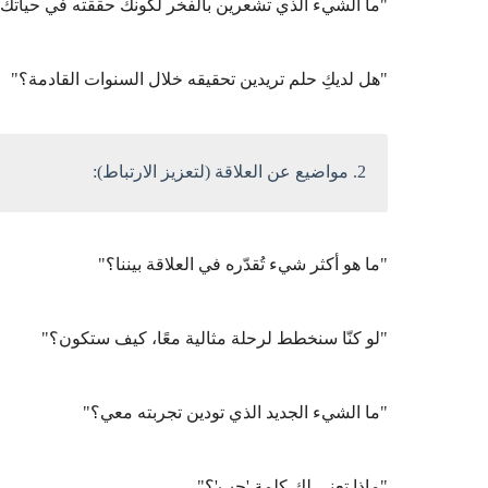
"ما الشيء الذي تشعرين بالفخر لكونك حققته في حياتك
"هل لديكِ حلم تريدين تحقيقه خلال السنوات القادمة؟"
2. مواضيع عن العلاقة (لتعزيز الارتباط):
"ما هو أكثر شيء تُقدّره في العلاقة بيننا؟"
"لو كنّا سنخطط لرحلة مثالية معًا، كيف ستكون؟"
"ما الشيء الجديد الذي تودين تجربته معي؟"
"ماذا تعني لكِ كلمة 'حب'؟"