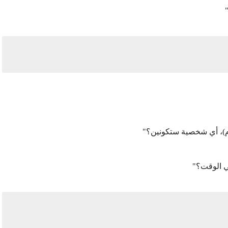
وم)، أي شخصية ستكونين؟"
ي الوقت؟"